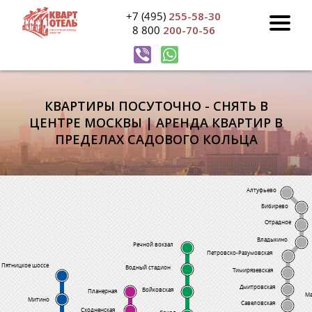
+7 (495)
255-58-30
8 800
200-70-56
КВАРТИРЫ ПОСУТОЧНО - СНЯТЬ В
ЦЕНТРЕ МОСКВЫ | АРЕНДА КВАРТИР В
ПРЕДЕЛАХ САДОВОГО КОЛЬЦА
Алтуфьево
Бибирево
Отрадное
Владыкино
Речной вокзал
Петровско-Разумовская
Пятницкое шоссе
Водный стадион
Тимирязевская
Дмитровская
Войковская
Планерная
Ма
Митино
Савеловская
Сходненская