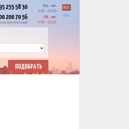
95 255 58 30
Пн. - пт.
RUS
9:00 - 23:00
00 200 70 56
ENG
Сб. - вс.
9:00 - 23:00
нок бесплатный