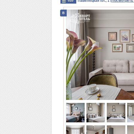
010
Павелецкая пл., 1
(Посмотреть 
B