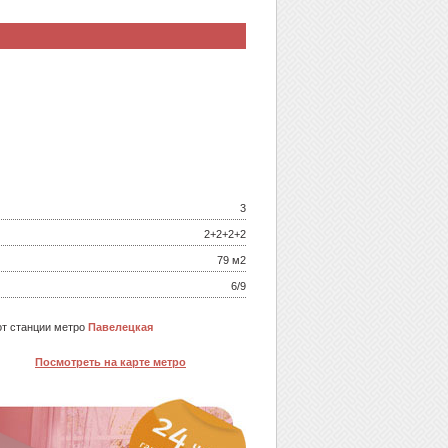
3
2+2+2+2
79 м
2
6/9
т станции метро
Павелецкая
Посмотреть на карте метро