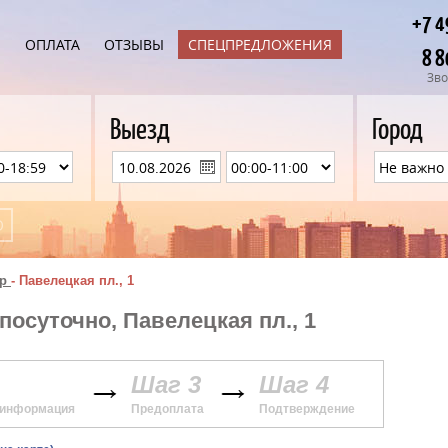
+7 4
Ы
ОПЛАТА
ОТЗЫВЫ
СПЕЦПРЕДЛОЖЕНИЯ
8 8
Зво
Выезд
Город
р
-
Павелецкая пл., 1
посуточно, Павелецкая пл., 1
Шаг 3
Шаг 4
 информация
Предоплата
Подтверждение