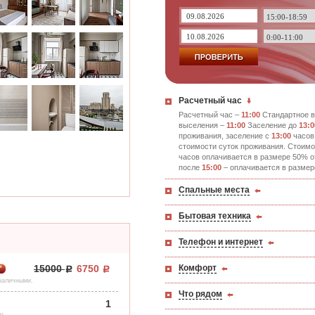
Расчетный час
Расчетный час –
11:00
Стандартное в
выселения –
11:00
Заселение до
13:0
проживания, заселение с
13:00
часов
стоимости суток проживания. Стоимо
часов оплачивается в размере 50% о
после
15:00
– оплачивается в размер
Спальные места
Бытовая техника
Телефон и интернет
Комфорт
15000
6750
*
 наличными.
Что рядом
1