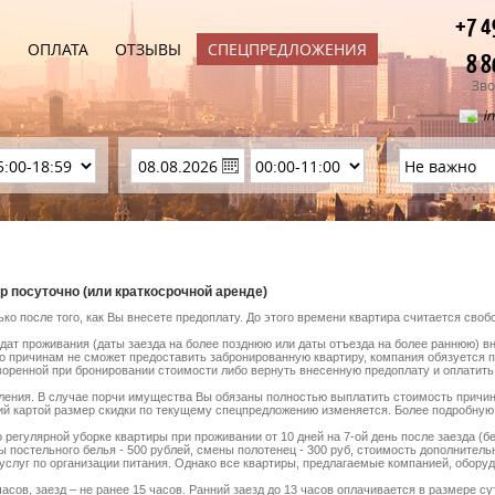
+7 4
Ы
ОПЛАТА
ОТЗЫВЫ
СПЕЦПРЕДЛОЖЕНИЯ
8 8
Зво
i
р посуточно (или краткосрочной аренде)
ко после того, как Вы внесете предоплату. До этого времени квартира считается сво
дат проживания (даты заезда на более позднюю или даты отъезда на более раннюю) в
о причинам не сможет предоставить забронированную квартиру, компания обязуется 
оворенной при бронировании стоимости либо вернуть внесенную предоплату и оплатить
ления. В случае порчи имущества Вы обязаны полностью выплатить стоимость причи
кий картой размер скидки по текущему спецпредложению изменяется. Более подробну
 регулярной уборке квартиры при проживании от 10 дней на 7-ой день после заезда (б
 постельного белья - 500 рублей, смены полотенец - 300 руб, стоимость дополнительн
услуг по организации питания. Однако все квартиры, предлагаемые компанией, обору
часов, заезд – не ранее 15 часов. Ранний заезд до 13 часов оплачивается в размере су