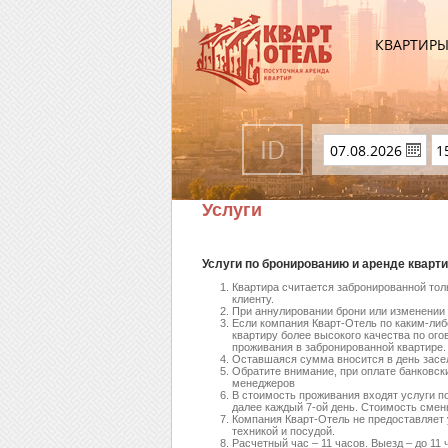
КВАРТИР
Услуги
Услуги по бронированию и аренде кварти
Квартира считается забронированной толь
клиенту.
При аннулировании брони или изменении 
Если компания Кварт-Отель по каким-либ
квартиру более высокого качества по ог
проживания в забронированной квартире.
Оставшаяся сумма вносится в день засе
Обратите внимание, при оплате банковс
менеджеров
В стоимость проживания входят услуги по
далее каждый 7-ой день. Стоимость смены
Компания Кварт-Отель не предоставляет 
техникой и посудой.
Расчетный час – 11 часов. Выезд – до 11 