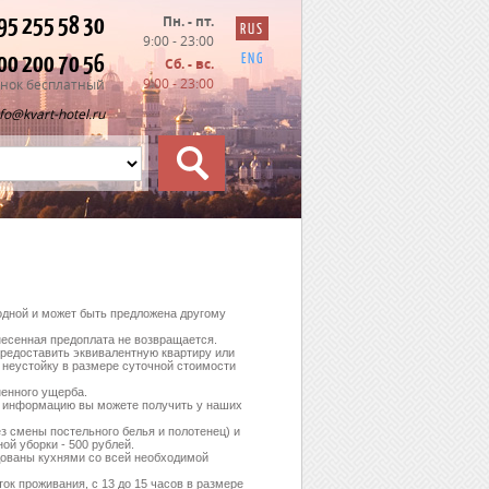
95 255 58 30
Пн. - пт.
RUS
9:00 - 23:00
00 200 70 56
ENG
Сб. - вс.
9:00 - 23:00
нок бесплатный
nfo@kvart-hotel.ru
бодной и может быть предложена другому
несенная предоплата не возвращается.
предоставить эквивалентную квартиру или
 неустойку в размере суточной стоимости
ненного ущерба.
ю информацию вы можете получить у наших
ез смены постельного белья и полотенец) и
ой уборки - 500 рублей.
дованы кухнями со всей необходимой
ток проживания, с 13 до 15 часов в размере