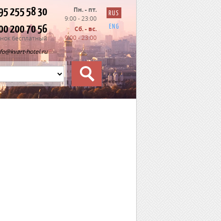
95 255 58 30
Пн. - пт.
RUS
9:00 - 23:00
00 200 70 56
ENG
Сб. - вс.
9:00 - 23:00
нок бесплатный
nfo@kvart-hotel.ru