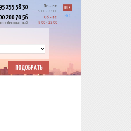
95 255 58 30
Пн. - пт.
RUS
9:00 - 23:00
00 200 70 56
ENG
Сб. - вс.
9:00 - 23:00
нок бесплатный