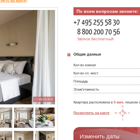
реть на карте)
По всем вопросам звоните:
+7 495 255 58 30
8 800 200 70 56
Звонок бесплатный
Общие данные
Кол-во комнат
Кол-во сп. мест
Площадь
Этаж/этажность
Квартира расположена в
5 мин.
пешком о
Посмотреть на карте
Изменить даты