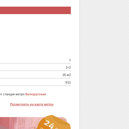
1
2+2
35 м
2
3/11
т станции метро
Белорусская
Посмотреть на карте метро