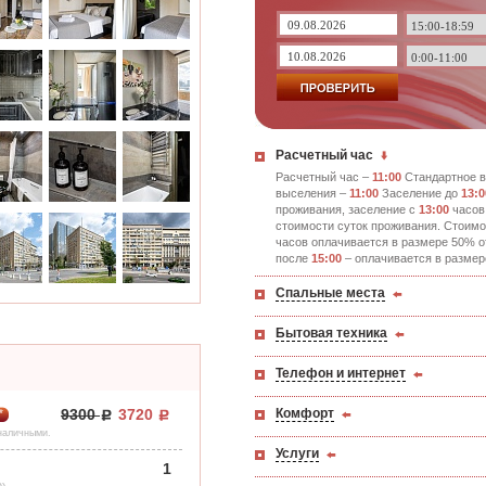
Расчетный час
Расчетный час –
11:00
Стандартное в
выселения –
11:00
Заселение до
13:0
проживания, заселение с
13:00
часов
стоимости суток проживания. Стоимо
часов оплачивается в размере 50% о
после
15:00
– оплачивается в размер
Спальные места
Бытовая техника
Телефон и интернет
Комфорт
9300
3720
*
 наличными.
Услуги
1