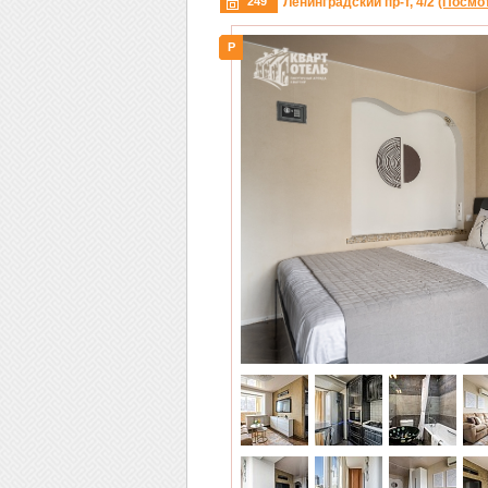
249
Ленинградский пр-т, 4/2
(Посмот
P