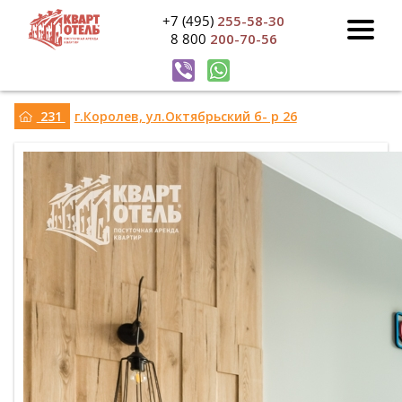
+7 (495)
255-58-30
8 800
200-70-56
231
г.Королев, ул.Октябрьский б- р 26