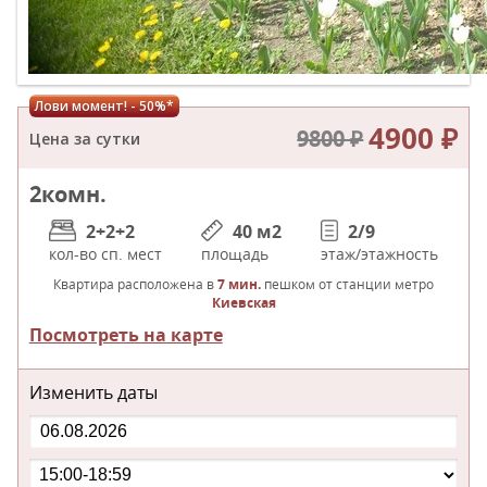
Лови момент! - 50%*
4900 ₽
9800 ₽
Цена за сутки
2
комн.
2+2+2
40 м
2
2/9
кол-во сп. мест
площадь
этаж/этажность
Квартира расположена в
7 мин.
пешком от станции метро
Киевская
Посмотреть на карте
Изменить даты