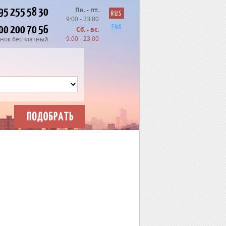
95 255 58 30
Пн. - пт.
RUS
9:00 - 23:00
00 200 70 56
ENG
Сб. - вс.
9:00 - 23:00
нок бесплатный