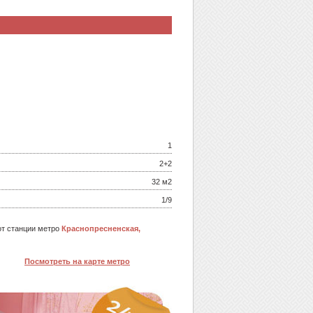
1
2+2
32 м
2
1/9
т станции метро
Краснопресненская,
Посмотреть на карте метро