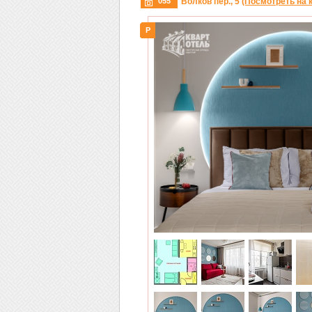
055
Волков пер., 5
(Посмотреть на 
P