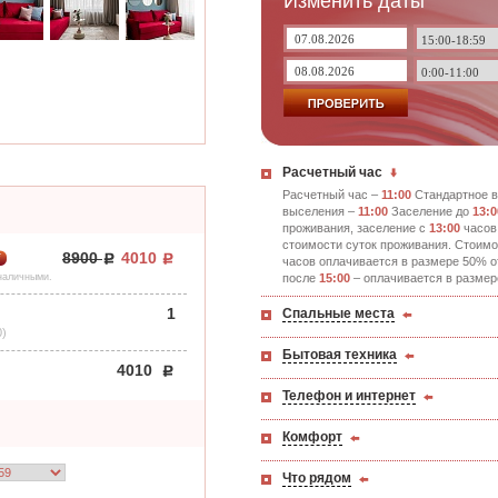
Изменить даты
Расчетный час
Расчетный час –
11:00
Стандартное в
выселения –
11:00
Заселение до
13:0
проживания, заселение с
13:00
часов
стоимости суток проживания. Стоимо
8900
4010
*
часов оплачивается в размере 50% о
после
15:00
– оплачивается в размер
 наличными.
1
Спальные места
0)
Бытовая техника
4010
Телефон и интернет
Комфорт
Что рядом