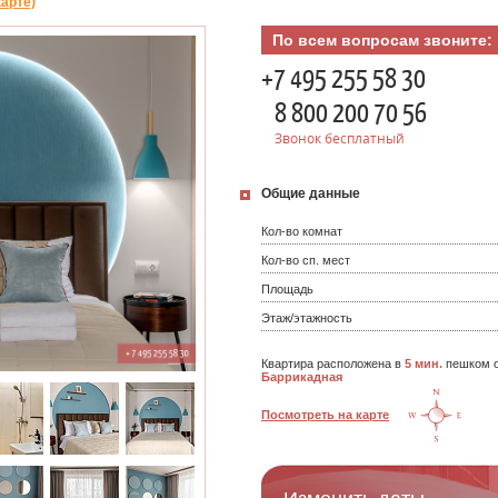
карте)
По всем вопросам звоните:
+7 495 255 58 30
8 800 200 70 56
Звонок бесплатный
Общие данные
Кол-во комнат
Кол-во сп. мест
Площадь
Этаж/этажность
Квартира расположена в
5 мин.
пешком о
Баррикадная
Посмотреть на карте