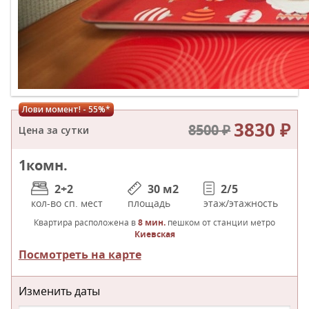
Лови момент! - 55%*
3830 ₽
8500 ₽
Цена за сутки
1
комн.
2+2
30 м
2
2/5
кол-во сп. мест
площадь
этаж/этажность
Квартира расположена в
8 мин.
пешком от станции метро
Киевская
Посмотреть на карте
Изменить даты