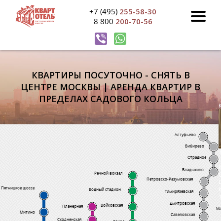
+7 (495)
255-58-30
8 800
200-70-56
КВАРТИРЫ ПОСУТОЧНО - СНЯТЬ В
ЦЕНТРЕ МОСКВЫ | АРЕНДА КВАРТИР В
ПРЕДЕЛАХ САДОВОГО КОЛЬЦА
Алтуфьево
Бибирево
Отрадное
Владыкино
Речной вокзал
Петровско-Разумовская
Пятницкое шоссе
Водный стадион
Тимирязевская
Дмитровская
Войковская
Планерная
Ма
Митино
Савеловская
Сходненская