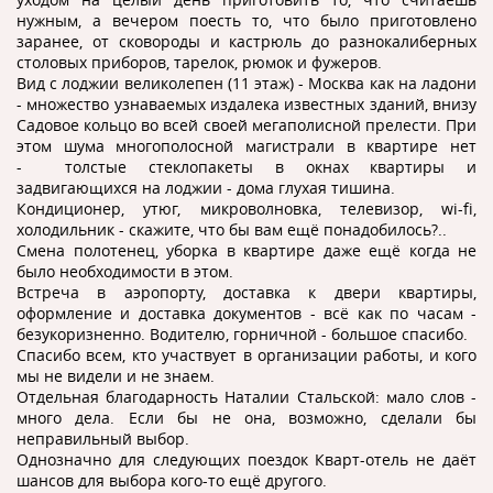
нужным, а вечером поесть то, что было приготовлено
заранее, от сковороды и кастрюль до разнокалиберных
столовых приборов, тарелок, рюмок и фужеров.
Вид с лоджии великолепен (11 этаж) - Москва как на ладони
- множество узнаваемых издалека известных зданий, внизу
Садовое кольцо во всей своей мегаполисной прелести. При
этом шума многополосной магистрали в квартире нет
- толстые стеклопакеты в окнах квартиры и
задвигающихся на лоджии - дома глухая тишина.
Кондиционер, утюг, микроволновка, телевизор, wi-fi,
холодильник - скажите, что бы вам ещё понадобилось?..
Смена полотенец, уборка в квартире даже ещё когда не
было необходимости в этом.
Встреча в аэропорту, доставка к двери квартиры,
оформление и доставка документов - всё как по часам -
безукоризненно. Водителю, горничной - большое спасибо.
Спасибо всем, кто участвует в организации работы, и кого
мы не видели и не знаем.
Отдельная благодарность Наталии Стальской: мало слов -
много дела. Если бы не она, возможно, сделали бы
неправильный выбор.
Однозначно для следующих поездок Кварт-отель не даёт
шансов для выбора кого-то ещё другого.