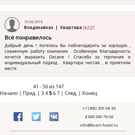
15.06.2015
Владикавказ
| Квартира
№137
Всё понравилось
Добрый день ! Хотелось бы поблагодарить за хорошую ,
слаженную работу компании . Особенную благодарность
хочется выразить Оксане ! Спасибо за терпение и
индивидуальный подход . Квартира чистая , в приятном
месте .
41 - 50 из 147
Начало
|
Пред.
|
3
4
5
6
7
|
След.
|
Конец
+7 (495) 255-58-30
8 800 200-70-56
info@kvart-hotel.ru