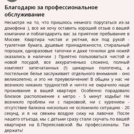
Благодарю за профессиональное
обслуживание
Несмотря на то, что пришлось немного поругаться из-за
домофона :), все же хочу оставить хороший отзыв о вашей
компании и поблагодарить вас за приятное пребывание в
Москве. Квартира чистая и уютная, все под рукой -
туалетная бумага, душевые принадлежности, стиральный
порошок, одноразовые тапочки и даже точилки для ножей
оказались в наличии :) Приятно пользоваться чистой и
новой посудой, все аккуратненько сложено, полный
комплект запечатанных (!) шикарных полотенец, а
постельное белье заслуживает отдельного внимания - оно
великолепно, и это не преувеличение! В общем у нас не
возникло никаких трудностей и ничто не омрачило наше
проживание в вашей квартире. Особенно порадовало
близкое расположение к метро - 5 минут ходьбы! Не
возникло проблем ни с парковкой, ни с курением -
отсутствие балкона нисколько не осложнило ситуацию - 20
секунд, и я на свежем воздухе сижу на лавочке. После
нашего отъезда, мы с детьми сразу стали скучать по вашей
квартирке на Б.Переяславской. Вы профессионалы. Так
держать!