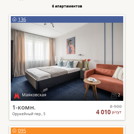
6 апартаментов
136
Маяковская
2
1-комн.
8 900
4 010
р/сут
Оружейный пер., 5
095