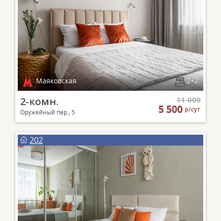
Маяковская
2+2
2-комн.
11 000
5 500
р/сут
Оружейный пер., 5
202