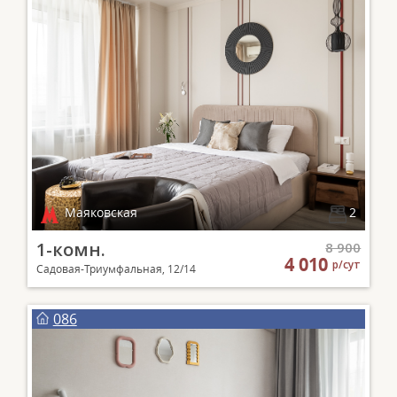
Маяковская
2
1-комн.
8 900
4 010
р/сут
Садовая-Триумфальная, 12/14
086