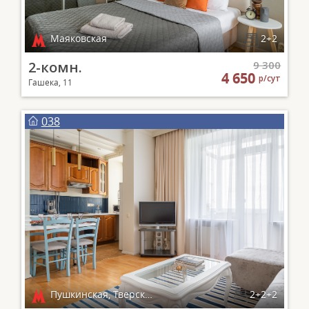
Маяковская
2+2
2-комн.
9 300
4 650
р/сут
Гашека, 11
038
Пушкинская, Тверская, Чеховская, Маяковская
2+2+2