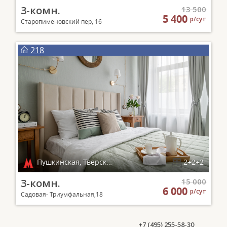
3-комн.
13 500
5 400
р/сут
Старопименовский пер, 16
218
Пушкинская, Тверская, Чеховская, Маяковская
2+2+2
3-комн.
15 000
6 000
р/сут
Садовая- Триумфальная,18
+7 (495) 255-58-30