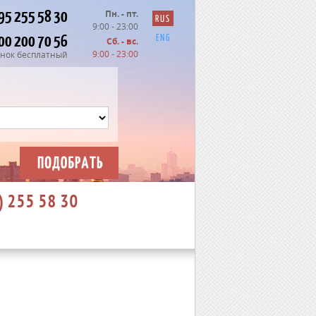
95 255 58 30
Пн. - пт.
RUS
9:00 - 23:00
00 200 70 56
ENG
Сб. - вс.
9:00 - 23:00
нок бесплатный
) 255 58 30