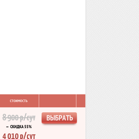
СТОИМОСТЬ
8 900 р/сут
— СКИДКА 55%
4 010 р/сут