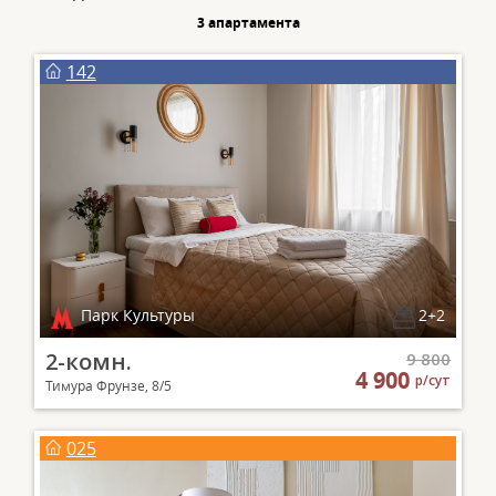
3 апартаментa
142
Парк Культуры
2+2
2-комн.
9 800
4 900
р/сут
Тимура Фрунзе, 8/5
025