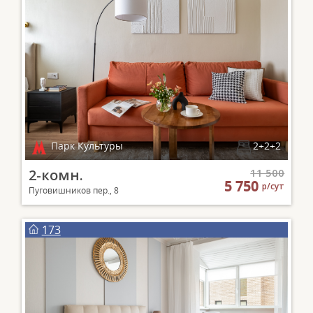
Парк Культуры
2+2+2
2-комн.
11 500
5 750
р/сут
Пуговишников пер., 8
173