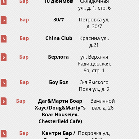
Бар
10 дюймов
Складочная
ул., д. 1, стр. 6
Бар
30/7
Петровка ул,
д. 30/7
Бар
China Club
Красина ул.,
д.21
Бар
Берлога
ул. Верхняя
Радищевская,
9а, стр. 1
Бар
Боу Бол
3-я Ямского
Поля ул., д. 2
Бар
Даг&Марти Боар
Земляной
Хаус/Doug&Marty''s
вал, д. 26
Boar House(ex-
Chesterfield Cafe)
Бар
Кантри Бар /
Покровка ул.,