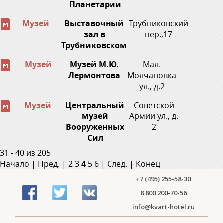
Планетарии
Музей
Выставочный
Трубниковский
зал в
пер.,17
Трубниковском
Музей
Музей М.Ю.
Мал.
Лермонтова
Молчановка
ул., д.2
Музей
Центральный
Советской
музей
Армии ул., д.
Вооруженных
2
Сил
31 - 40 из 205
Начало
|
Пред.
|
2
3
4
5
6
|
След.
|
Конец
+7 (495) 255-58-30
8 800 200-70-56
info@kvart-hotel.ru