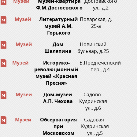
Музей
Музей-квартира
Достоевского
Ф.М.Достоевского
ул., д.2
Музей
Литературный
Поварская, д.
музей А.М.
25-а
Горького
Музей
Дом
Новинский
Шаляпина
бульвар, д.25
Музей
Историко-
Б.Предтеченский
революционный
пер., д.4
музей «Красная
Пресня»
Музей
Дом-музей
Садово-
А.П. Чехова
Кудринская
ул., д.6
Музей
Обсерватория
Садовая-
при
Кудринская
Московском
ул., д.5