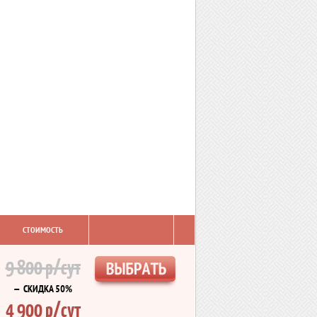
СТОИМОСТЬ
9 800 р/сут
— СКИДКА 50%
4 900 р/сут