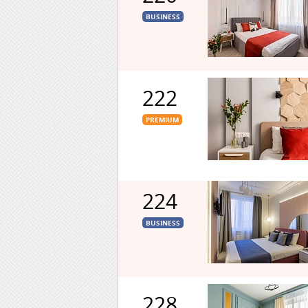
BUSINESS
222
PREMIUM
224
BUSINESS
228