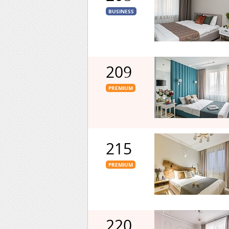
BUSINESS
209
PREMIUM
215
PREMIUM
220