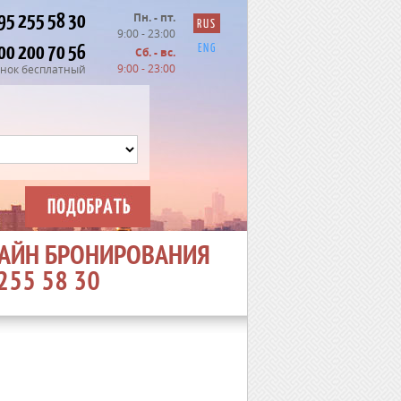
95 255 58 30
Пн. - пт.
RUS
9:00 - 23:00
00 200 70 56
ENG
Сб. - вс.
9:00 - 23:00
нок бесплатный
АЙН БРОНИРОВАНИЯ
 255 58 30