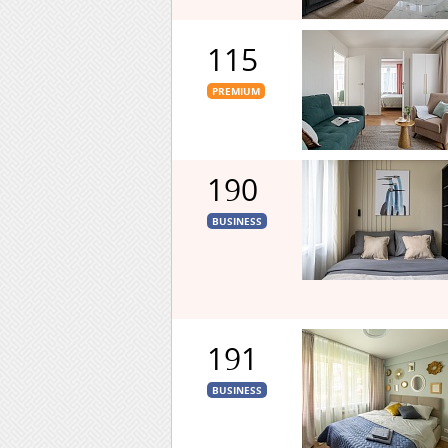
115
PREMIUM
190
BUSINESS
191
BUSINESS