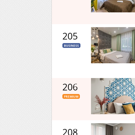
205
BUSINESS
206
PREMIUM
208